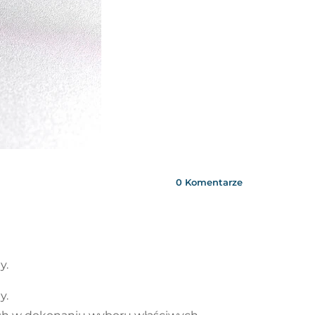
0
Komentarze
y.
y.