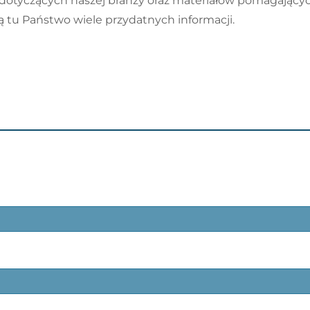
ji dotyczących naszej branży oraz materiałów pomagają
ą tu Państwo wiele przydatnych informacji.