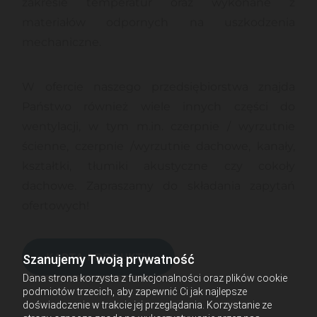
zakresie temperatur oraz wykonane z
materiałów odpornych na uszkodzenia
mechaniczne.
W ofercie naszego przedsiębiorstwa znajda
Państwo również wiele innych części do
wentylacji, w tym m.in. czerpnie / wyrzutnie
ścienne, czerpnie /wyrzutnie dachowe, kanały,
kształtki, tłumiki akustyczne czy cokoły
dachowe. Zapraszamy do składania zapytań
ofertowych!
KARTA PRODUKTU
Szanujemy Twoją prywatność
Dana strona korzysta z funkcjonalności oraz plików cookie
podmiotów trzecich, aby zapewnić Ci jak najlepsze
doświadczenie w trakcie jej przeglądania. Korzystanie ze