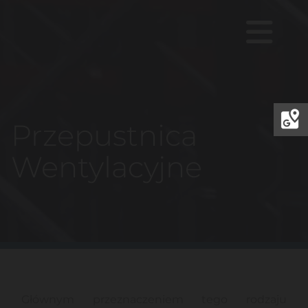
Przepustnica
Wentylacyjne
Głównym przeznaczeniem tego rodzaju