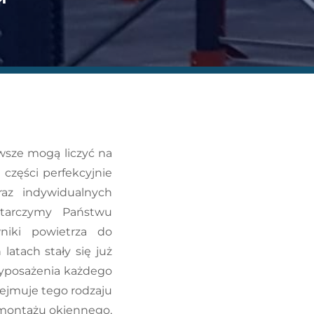
awsze mogą liczyć na
części perfekcyjnie
az indywidualnych
starczymy Państwu
niki powietrza do
 latach stały się już
yposażenia każdego
ejmuje tego rodzaju
montażu okiennego,