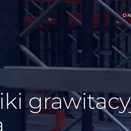
O 
ki grawitacy
a