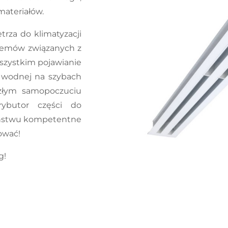
materiałów.
rza do klimatyzacji
lemów związanych z
wszystkim pojawianie
y wodnej na szybach
 złym samopoczuciu
ybutor części do
Państwu kompetentne
ować!
g!