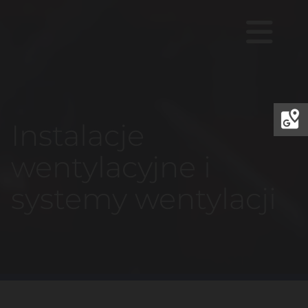
Instalacje
wentylacyjne i
systemy wentylacji